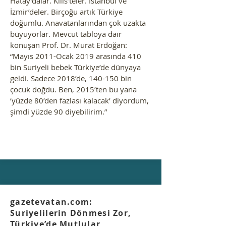
Hatay’dalar. Kilis’teler. İstanbul ve
İzmir’deler. Birçoğu artık Türkiye
doğumlu. Anavatanlarından çok uzakta
büyüyorlar. Mevcut tabloya dair
konuşan Prof. Dr. Murat Erdoğan:
“Mayıs 2011-Ocak 2019 arasında 410
bin Suriyeli bebek Türkiye’de dünyaya
geldi. Sadece 2018’de, 140-150 bin
çocuk doğdu. Ben, 2015’ten bu yana
‘yüzde 80’den fazlası kalacak’ diyordum,
şimdi yüzde 90 diyebilirim.”
gazetevatan.com:
Suriyelilerin Dönmesi Zor,
Türkiye’de Mutlular