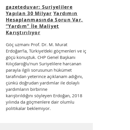
gazeteduvar: Suriyelilere
Yapılan 30 Milyar
Yardımın
Hesaplanmasında Sorun Var,
“Yardım” İle Maliyet
Karıştırılıyor
Göç uzmanı Prof. Dr. M. Murat
Erdoğan’la, Türkiye'deki göçmenleri ve iç
göçü konuştuk. CHP Genel Başkanı
Kılıçdaroğlu'nun Suriyelilere harcanan
parayla ilgili sorusunun hükümet
tarafından yeterince açıklanam adığını,
çünkü doğrudan yardımlar ile dolaylı
yardımların birbirine
karıştırıldığını söyleyen Erdoğan, 2018
yılında da göçmenlere dair olumlu
politikalar beklemiyor.