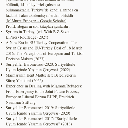
bölümü, 14 policy brief çalışması
bulunmaktadır. Türkiye’de kendi alanında en
fazla atıf alan akademisyenlerden birisidir
(
‪M.Murat Erdoğan - ‪Google Scholar
).
Prof.Erdoğan’ın son kitapları şunlardır:
Syrians in Turkey, (ed. With B.Z.Savcı,
L.Pries) Routledge (2024)
A New Era in EU-Turkey Cooperation- The
Syrian Crisis and EU-Turkey Deal of 18 March
2016: The Perceptions of European and Turkish
Decision Makers (2023)
Suriyeliler Barometresi-2020: Suriyelilerle
Uyum İçinde Yaşamın Çerçevesi (2022)
Marmaranın Kent Mülteciler: Belediyelerin
Süreç Yönetimi (2022)
Experience in Dealing with Migrants/Refugees:
From Emergency to the Joint Future Process,
European Liberal Forum EUPF, Freidrich
Naumann Stiftung,
Suriyeliler Barometresi-2019: Suriyelilerle
Uyum İçinde Yaşamın Çerçevesi (2020)
Suriyeliler Barometresi-2017: “Suriyelilerle
Uyum İçinde Yaşamın Çerçevesi” (2018)