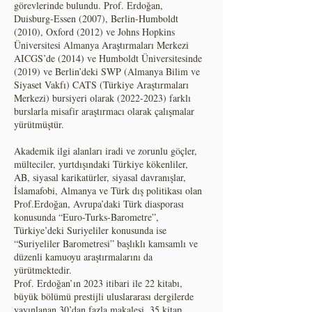
görevlerinde bulundu. Prof. Erdoğan,
Duisburg-Essen (2007), Berlin-Humboldt
(2010), Oxford (2012) ve Johns Hopkins
Üniversitesi Almanya Araştırmaları Merkezi
AICGS’de (2014) ve Humboldt Üniversitesinde
(2019) ve Berlin’deki SWP (Almanya Bilim ve
Siyaset Vakfı) CATS (Türkiye Araştırmaları
Merkezi) bursiyeri olarak
(2022-2023)
farklı
burslarla misafir araştırmacı olarak çalışmalar
yürütmüştür.
Akademik ilgi alanları iradi ve zorunlu göçler,
mülteciler, yurtdışındaki Türkiye kökenliler,
AB, siyasal karikatürler, siyasal davranışlar,
İslamafobi, Almanya ve Türk dış politikası olan
Prof.Erdoğan, Avrupa’daki Türk diasporası
konusunda “Euro-Turks-Barometre”,
Türkiye’deki Suriyeliler konusunda ise
“Suriyeliler Barometresi” başlıklı kamsamlı ve
düzenli kamuoyu araştırmalarını da
yürütmektedir.
Prof. Erdoğan’ın 2023 itibari ile 22 kitabı,
büyük bölümü prestijli uluslararası dergilerde
yayınlanan 30’dan fazla makalesi, 35 kitap