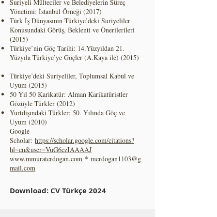
Suriyeli Mülteciler ve Belediyelerin Süreç
Yönetimi: İstanbul Örneği (2017)
Türk İş Dünyasının Türkiye’deki Suriyeliler
Konusundaki Görüş, Beklenti ve Önerilerileri
(2015)
Türkiye’nin Göç Tarihi: 14.Yüzyıldan 21.
Yüzyıla Türkiye’ye Göçler (A.Kaya ile) (2015)
Türkiye’deki Suriyeliler, Toplumsal Kabul ve
Uyum (2015)
50 Yıl 50 Karikatür: Alman Karikatüristler
Gözüyle Türkler (2012)
Yurtdışındaki Türkler: 50. Yılında Göç ve
Uyum (2010)
Google
Scholar:
https://scholar.google.com/citations?
hl=en&user=VuG6czIAAAAJ
www.mmuraterdogan.com
*
merdogan1103@g
mail.com
Download: CV Türkçe 2024