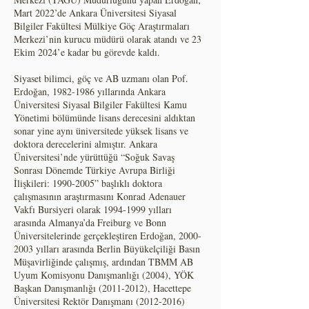
Mart 2022’de Ankara Üniversitesi Siyasal
Bilgiler Fakültesi Mülkiye Göç Araştırmaları
Merkezi’nin kurucu müdürü olarak atandı ve 23
Ekim 2024’e kadar bu görevde kaldı.
Siyaset bilimci, göç ve AB uzmanı olan Pof.
Erdoğan,
1982-1986
yıllarında Ankara
Üniversitesi Siyasal Bilgiler Fakültesi Kamu
Yönetimi bölümünde lisans derecesini aldıktan
sonar yine aynı üniversitede yüksek lisans ve
doktora derecelerini almıştır. Ankara
Üniversitesi’nde yürüttüğü “Soğuk Savaş
Sonrası Dönemde Türkiye Avrupa Birliği
İlişkileri:
1990-2005
” başlıklı doktora
çalışmasının araştırmasını Konrad Adenauer
Vakfı Bursiyeri olarak
1994-1999
yılları
arasında Almanya’da Freiburg ve Bonn
Üniversitelerinde gerçekleştiren Erdoğan,
2000-
2003
yılları arasında Berlin Büyükelçiliği Basın
Müşavirliğinde çalışmış, ardından TBMM AB
Uyum Komisyonu Danışmanlığı (2004), YÖK
Başkan Danışmanlığı
(2011-2012)
, Hacettepe
Üniversitesi Rektör Danışmanı
(2012-2016)